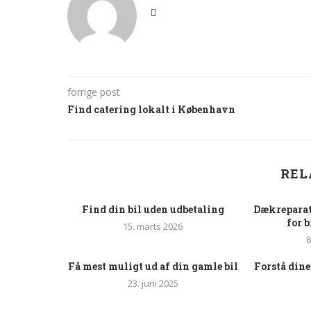
forrige post
Find catering lokalt i København
REL
Find din bil uden udbetaling
Dækreparat
for 
15. marts 2026
8
Få mest muligt ud af din gamle bil
Forstå dine
23. juni 2025