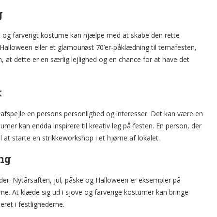
g
ovt og farverigt kostume kan hjælpe med at skabe den rette
 Halloween eller et glamourøst 70’er-påklædning til temafesten,
at dette er en særlig lejlighed og en chance for at have det
k
afspejle en persons personlighed og interesser. Det kan være en
er kan endda inspirere til kreativ leg på festen. En person, der
 at starte en strikkeworkshop i et hjørne af lokalet.
ng
der. Nytårsaften, jul, påske og Halloween er eksempler på
erne. At klæde sig ud i sjove og farverige kostumer kan bringe
eret i festlighederne.