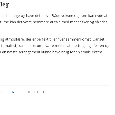
 leg
e til at lege og have det sjovt. Både voksne og børn kan nyde at
kostume kan det være nemmere at tale med mennesker og således
estlig atmosfære, der er perfekt til enhver sammenkomst. Uanset
en temafest, kan et kostume være med til at sætte gang i festen og
 om dit næste arrangement kunne have brug for en smule ekstra
r
0