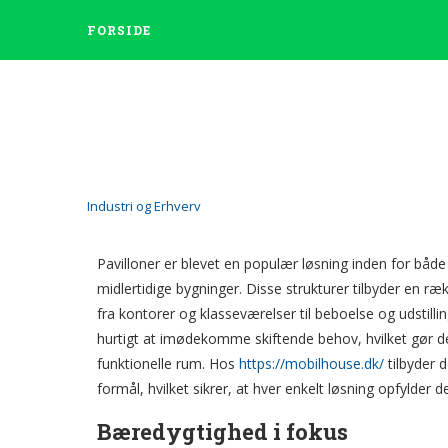
FORSIDE
Industri og Erhverv
Fleksible og bæredygtige 
Pavilloner er blevet en populær løsning inden for både 
af
Admin
7. november 2024
midlertidige bygninger. Disse strukturer tilbyder en r
fra kontorer og klasseværelser til beboelse og udstillin
hurtigt at imødekomme skiftende behov, hvilket gør dem 
funktionelle rum. Hos
https://mobilhouse.dk/
tilbyder d
formål, hvilket sikrer, at hver enkelt løsning opfylder
Bæredygtighed i fokus