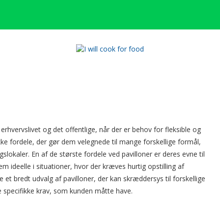
løsninger med pavilloner
erhvervslivet og det offentlige, når der er behov for fleksible og
ække fordele, der gør dem velegnede til mange forskellige formål,
gslokaler. En af de største fordele ved pavilloner er deres evne til
ideelle i situationer, hvor der kræves hurtig opstilling af
e et bredt udvalg af pavilloner, der kan skræddersys til forskellige
 de specifikke krav, som kunden måtte have.