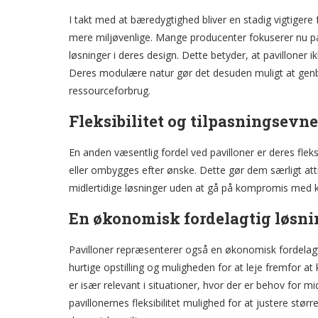
I takt med at bæredygtighed bliver en stadig vigtigere 
mere miljøvenlige. Mange producenter fokuserer nu på
løsninger i deres design. Dette betyder, at pavilloner i
Deres modulære natur gør det desuden muligt at genbrug
ressourceforbrug.
Fleksibilitet og tilpasningsevne
En anden væsentlig fordel ved pavilloner er deres fleks
eller ombygges efter ønske. Dette gør dem særligt attr
midlertidige løsninger uden at gå på kompromis med k
En økonomisk fordelagtig løsni
Pavilloner repræsenterer også en økonomisk fordelagt
hurtige opstilling og muligheden for at leje fremfor at
er især relevant i situationer, hvor der er behov for mi
pavillonernes fleksibilitet mulighed for at justere stør