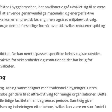
faktor i byggebranchen, har pavilloner også udviklet sig til at være
 at anvende genanvendelige materialer og energieffektive
kke kun er en praktisk løsning, men også et miljøbevidst valg.
e dem til forskellige formål over tid, hvilket reducerer spild og
ibilitet. De kan nemt tilpasses specifikke behov og kan udvides
aktive for virksomheder og institutioner, der har brug for
valiteten.
ng
ig løsning sammenlignet med traditionelle bygninger. Deres
 købe gør dem til et attraktivt valg for mange organisationer. Dette
dlertidige faciliteter i en begrænset periode. Samtidig giver
relsen og indretningen efter behov, hvilket kan være en stor fordel i