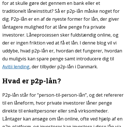
for at skulle gøre det gennem en bank eller et
traditionelt låneinstitut? Så er p2p-lån måske noget for
dig. P2p-lån er en af de nyeste former for lån, der giver
låntagere mulighed for at låne penge fra private
investorer. Låneprocessen sker fuldstændig online, og
der er ingen friktion ved at få et lån. I denne blog vil vi
uddybe, hvad p2p-lån er, hvordan det fungerer, hvordan
du muligvis kan spare penge samt introducere dig til
Avitii lending
, der tilbyder p2p-lån i Danmark.
Hvad er p2p-lån?
P2p-lån står for “person-til-person-lån”, og det refererer
til en låneform, hvor private investorer låner penge
direkte til enkeltpersoner eller små virksomheder.
Låntager kan ansøge om lån online, ofte ved hjælp af en
p2p-platform, og investorer kan investere i disse lån via