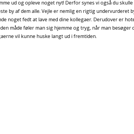
komme ud og opleve noget nyt! Derfor synes vi også du skull
deste by af dem alle. Vejle er nemlig en rigtig undervurderet
finde noget fedt at lave med dine kollegaer. Derudover er ho
På den måde føler man sig hjemme og tryg, når man besøger d
egaerne vil kunne huske langt ud i fremtiden.