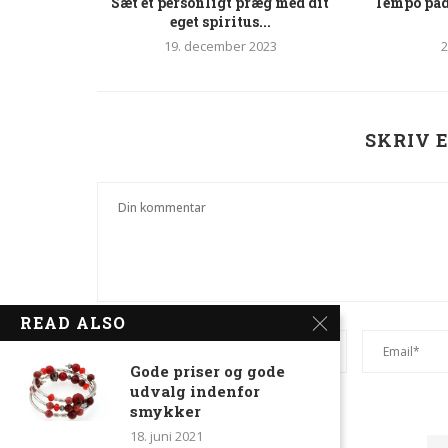
Sæt et personligt præg med dit
Tempo pad
eget spiritus...
19. december 2023
2
SKRIV 
READ ALSO
Gode priser og gode
udvalg indenfor
smykker
Husk mit navn og email.
18. juni 2021