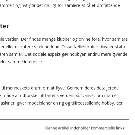
gammelt og nyt gør det muligt for samlere at få et omfattende
ter
ele verden. Der findes mange klubber og online fora, hvor samlere
r eller diskutere sjældne fund. Disse fællesskaber tilbyder støtte
faren samler. Det sociale aspekt gør hobbyen endnu mere givende
deler samme interesse.
st til menneskets drøm om at flyve. Gennem deres detaljerede
nik måde at udforske luftfartens verden på. Uanset om man er
emaskiner, giver modelplaner en rig og tilfredsstillende hobby, der