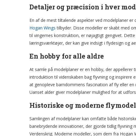
Detaljer og præcision i hver mod
En af de mest tiltalende aspekter ved modelplaner er
Hogan Wings
tilbyder. Disse modeller er skabt med omhu
til vingernes konstruktion, er nøjagtigt gengivet. Dett
læringsværktøjer, der kan give indsigt i flydesign og 
En hobby for alle aldre
At samle på modelplaner er en hobby, der appellerer ti
introduktion til videnskaben bag flyvning og inspirere 
at genopleve barndommens fascination af fly eller en m
Uanset alder giver modelplaner mulighed for at udfo
Historiske og moderne flymodel
Samlingen af modelplaner kan omfatte både historiske o
banebrydende innovationer, der gjorde tidlig flyvning 
Verdenskrig. Moderne modeller, som dem fra Hogan Win