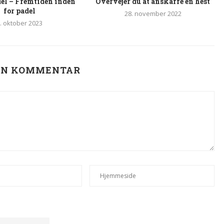
el – Fremtiden inden
Overvejer du at anskaffe en hest
for padel
28. november 2022
. oktober 2023
EN KOMMENTAR