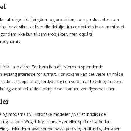
el
 den utrolige detaljerigdom og præcision, som producenter som
 for at sikre, at hver lille detalje, fra cockpittets instrumentbræt
e gør dem ikke kun til samlerobjekter, men også til
aerodynamik.
l folk i alle aldre. For børn kan det være en spændende
en livslang interesse for luftfart. For voksne kan det være en måde
åde at slappe af og fordybe sig i en verden af teknik og historie.
rske og værdsætte den komplekse skønhed ved flyvemaskiner.
ler
g moderne fly. Historiske modeller giver et indblik i de
mulig, såsom Wright-brødrenes Flyer eller Spitfire fra Anden
gs, inkluderer avancerede passagerfly og militærfly, der viser