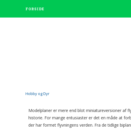
FORSIDE
Hobby og Dyr
Oplev flyvningens histori
Modelplaner er mere end blot miniatureversioner af fl
af
Admin
11. marts 2025
historie. For mange entusiaster er det en måde at forb
der har formet flyvningens verden. Fra de tidlige biplan