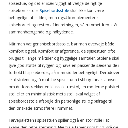
spisestue, og det er især vigtigt at vælge de rigtige
spisebordsstole.
Spisebordsstole
skal ikke kun være
behagelige at sidde i, men også komplementere
spisebordet og resten af indretningen, så rummet fremstår
sammenhængende og indbydende.
Når man vælger spisebordsstole, bør man overveje både
komfort og stil. Komfort er afgørende, da spisestuen ofte
bruges til lange måltider og hyggelige samtaler. Stolene skal
give god støtte til ryggen og have en passende sædehøjde i
forhold til spisebordet, så man sidder behageligt. Derudover
skal stolene også matche spisestuen i stil og farve. Uanset
om du foretrækker en klassisk træstol, en moderne polstret
stol eller en minimalistisk metalstol, skal valget af
spisebordsstole afspejle din personlige stil og bidrage til
den ønskede atmosfære i rummet.
Farvepaletten i spisestuen spiller også en stor rolle i at
skabe den rette stemning. Neutrale farver som hvid, grå og