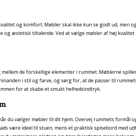
re kvalitet og komfort. Møbler skal ikke kun se godt ud, men
 og æstetisk tiltalende. Ved at vælge møbler af høj kvalitet
llem de forskellige elementer i rummet. Møblerne spiller e
anden i stil og farve, og sørg for, at de passer til rumme
ammen for at skabe et smukt helhedsindtryk.
um
r du vælger møbler til dit hjem. Overvej rummets formål og b
s være ideel til stuen, mens et praktisk spisebord med udt