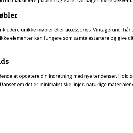
kan du maksimere pladsen og gøre hverdagen mere bekvem.
øbler
t inkludere unikke møbler eller accessories. Vintagefund, h
e unikke elementer kan fungere som samtalestartere og give dit
nds
nde at opdatere din indretning med nye tendenser. Hold øje
anset om det er minimalistiske linjer, naturlige materialer e