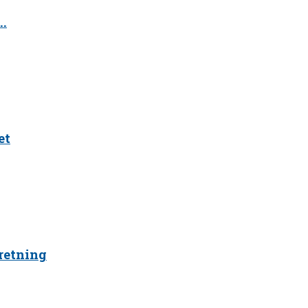
..
et
retning