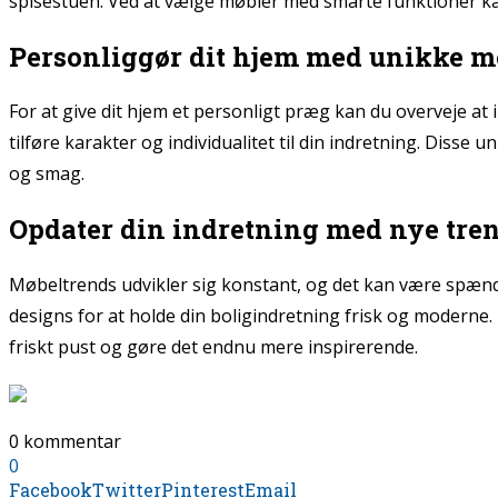
spisestuen. Ved at vælge møbler med smarte funktioner 
Personliggør dit hjem med unikke m
For at give dit hjem et personligt præg kan du overveje a
tilføre karakter og individualitet til din indretning. Diss
og smag.
Opdater din indretning med nye tre
Møbeltrends udvikler sig konstant, og det kan være spænde
designs for at holde din boligindretning frisk og moderne. U
friskt pust og gøre det endnu mere inspirerende.
0 kommentar
0
Facebook
Twitter
Pinterest
Email