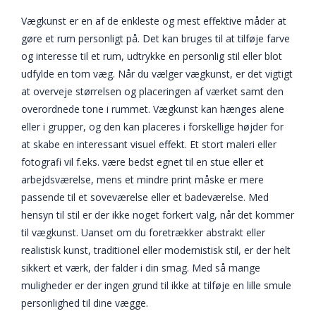
Vægkunst er en af de enkleste og mest effektive måder at
gøre et rum personligt på. Det kan bruges til at tilføje farve
og interesse til et rum, udtrykke en personlig stil eller blot
udfylde en tom væg. Når du vælger vægkunst, er det vigtigt
at overveje størrelsen og placeringen af værket samt den
overordnede tone i rummet. Vægkunst kan hænges alene
eller i grupper, og den kan placeres i forskellige højder for
at skabe en interessant visuel effekt. Et stort maleri eller
fotografi vil f.eks. være bedst egnet til en stue eller et
arbejdsværelse, mens et mindre print måske er mere
passende til et soveværelse eller et badeværelse. Med
hensyn til stil er der ikke noget forkert valg, når det kommer
til vægkunst. Uanset om du foretrækker abstrakt eller
realistisk kunst, traditionel eller modernistisk stil, er der helt
sikkert et værk, der falder i din smag. Med så mange
muligheder er der ingen grund til ikke at tilføje en lille smule
personlighed til dine vægge.