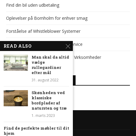
Find din bil uden udbetaling
Oplevelser på Bornholm for enhver smag
Forståelse af Whistleblower Systemer
Vigtigheden af Professionel Bådservice
READ ALSO
Man skal da altid
Effektiv SEO i Sønderborg for B2B Virksomheder
vælge
rullegardiner
efter mål
31. august 2022
SENESTE KOMMENTARER
Skønheden ved
klassiske
bordplader af
natursten og træ
1. marts 2023
Find de perfekte møbler til dit
hjem