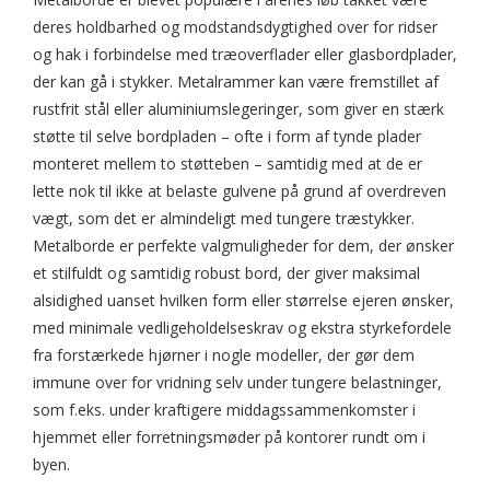
deres holdbarhed og modstandsdygtighed over for ridser
og hak i forbindelse med træoverflader eller glasbordplader,
der kan gå i stykker. Metalrammer kan være fremstillet af
rustfrit stål eller aluminiumslegeringer, som giver en stærk
støtte til selve bordpladen – ofte i form af tynde plader
monteret mellem to støtteben – samtidig med at de er
lette nok til ikke at belaste gulvene på grund af overdreven
vægt, som det er almindeligt med tungere træstykker.
Metalborde er perfekte valgmuligheder for dem, der ønsker
et stilfuldt og samtidig robust bord, der giver maksimal
alsidighed uanset hvilken form eller størrelse ejeren ønsker,
med minimale vedligeholdelseskrav og ekstra styrkefordele
fra forstærkede hjørner i nogle modeller, der gør dem
immune over for vridning selv under tungere belastninger,
som f.eks. under kraftigere middagssammenkomster i
hjemmet eller forretningsmøder på kontorer rundt om i
byen.